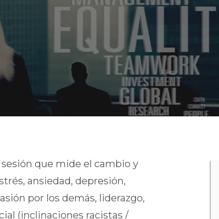
r sesión que mide el cambio y
strés, ansiedad, depresión,
ión por los demás, liderazgo,
ial (inclinaciones racistas /