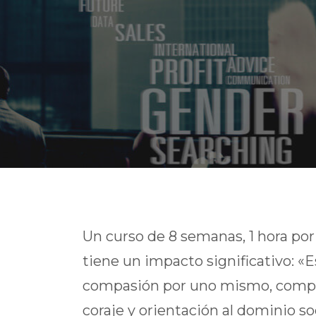
Un curso de 8 semanas, 1 hora po
tiene un impacto significativo: «E
compasión por uno mismo, compas
coraje y orientación al dominio soc